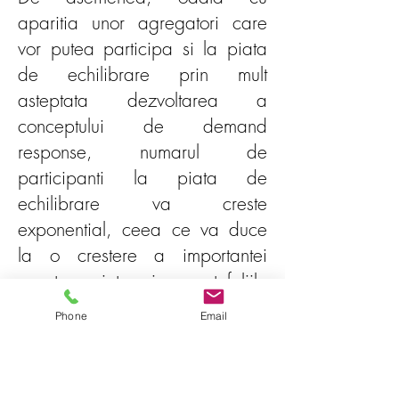
aparitia unor agregatori care
vor putea participa si la piata
de echilibrare prin mult
asteptata dezvoltarea a
conceptului de demand
response, numarul de
participanti la piata de
echilibrare va creste
exponential, ceea ce va duce
la o crestere a importantei
aceste piete in portofoliile
participantilor la piata.
Phone
Email
Curricula de pregatire
Descriere generala a