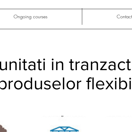
Ongoing courses
Contact
nitati in tranzac
produselor flexibi