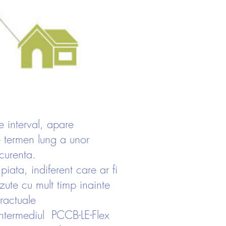
e interval, apare
pe termen lung a unor
curenta.
piata, indiferent care ar fi
azute cu mult timp inainte
tractuale
n intermediul PCCB-LE-Flex