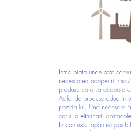
Intr-o piata unde atat consu
necesitatea acoperirii riscu
produse care sa acopere cat
Astfel de produse aduc imbuna
pozitia lui, fiind necesare a
cat si a eliminarii obstacol
In contextul aparitiei posib