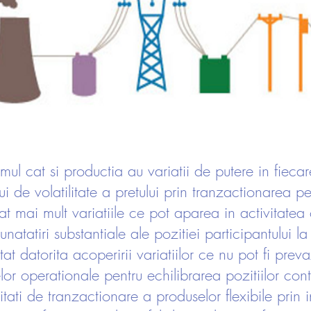
mul cat si productia au variatii de putere in fiecar
lui de volatilitate a pretului prin tranzactionarea 
 mai mult variatiile ce pot aparea in activitatea 
tatiri substantiale ale pozitiei participantului la 
tat datorita acoperirii variatiilor ce nu pot fi prev
elor operationale pentru echilibrarea pozitiilor con
ilitati de tranzactionare a produselor flexibile pri