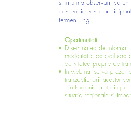
si in urma observarii ca un
crestem interesul participant
termen lung
Oportunuitati
Diseminarea de informatii
modalitatile de evaluare 
activitatea proprie de tra
In webinar se va prezenta 
tranzactionarii acestor co
din Romania atat din punc
situatia regionala si impa