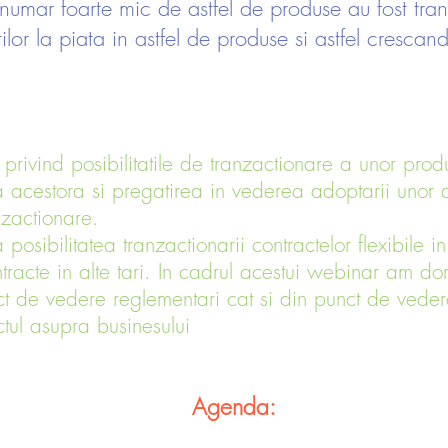
 numar foarte mic de astfel de produse au fost tra
ilor la piata in astfel de produse si astfel crescand
 privind posibilitatile de tranzactionare a unor pro
a acestora si pregatirea in vederea adoptarii unor a
nzactionare.
posibilitatea tranzactionarii contractelor flexibile 
ntracte in alte tari. In cadrul acestui webinar am do
t de vedere reglementari cat si din punct de veder
ctul asupra businesului
Agenda: