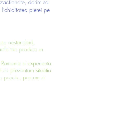
nzactionate, dorim sa
 lichiditatea pietei pe
duse nestandard,
stfel de produse in
in Romania si experienta
ri sa prezentam situatia
e practic, precum si